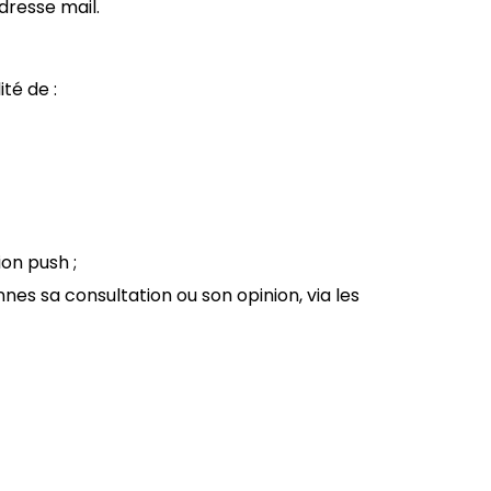
dresse mail.
té de :
ion push ;
es sa consultation ou son opinion, via les