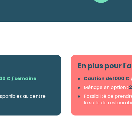
En plus pour l
30 € / semaine
Caution de 1000 €
p
Ménage en option :
2
sponibles au centre
Possibilité de prendr
la salle de restaurat