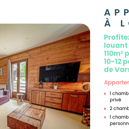
AP
À 
Profite
louant
110m² p
10-12 
de Vars
Appartem
1 chambr
privé
2 chambr
1 chambr
personn