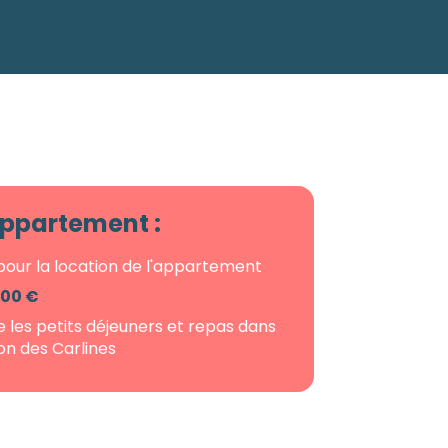
'appartement :
our la location de l'appartement
00 €
e les petits déjeuners et repas dans
ion des Carlines