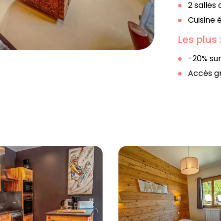
2 salles
Cuisine 
Les plus 
-20% sur
​Accès g