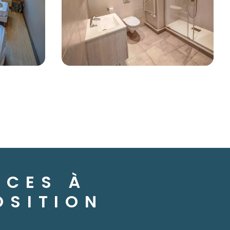
ICES À
OSITION